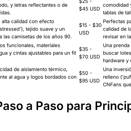
$25 -
do, y letras reflectantes o de
comodidad y 
$45 USD
idas.
tablas de tal
alta calidad con efecto
Perfectas pa
$15 - $30
stressed'), tejido suave y un
calidad de l
USD
a las camisetas de los años 90.
revisar en l
llos funcionales, materiales
Una prenda 
$35 -
gua y cintas ajustables para un fit
buscar lote
$70 USD
hardware y 
cidad de aislamiento térmico,
Una inversió
$50 -
nte al agua y logos bordados con
relleno ('pu
$95 USD
CNFans que 
aso a Paso para Princi