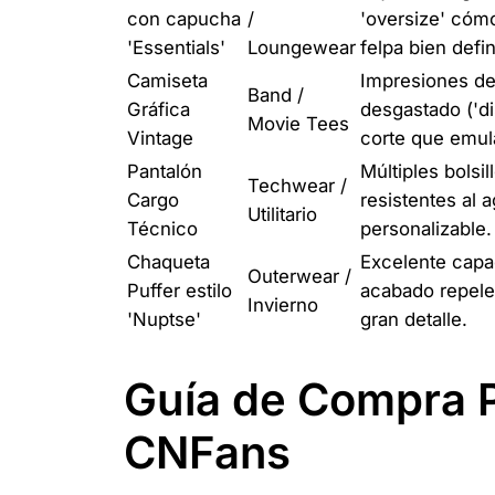
con capucha
/
'oversize' cómo
'Essentials'
Loungewear
felpa bien defin
Camiseta
Impresiones de 
Band /
Gráfica
desgastado ('di
Movie Tees
Vintage
corte que emul
Pantalón
Múltiples bolsi
Techwear /
Cargo
resistentes al a
Utilitario
Técnico
personalizable.
Chaqueta
Excelente capa
Outerwear /
Puffer estilo
acabado repele
Invierno
'Nuptse'
gran detalle.
Guía de Compra P
CNFans