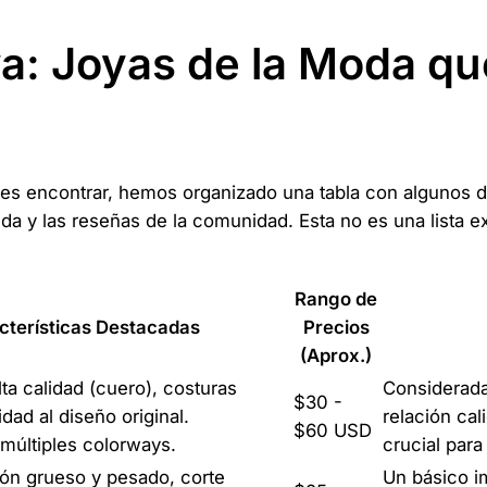
a: Joyas de la Moda q
edes encontrar, hemos organizado una tabla con algunos d
da y las reseñas de la comunidad. Esta no es una lista e
Rango de
cterísticas Destacadas
Precios
(Aprox.)
lta calidad (cuero), costuras
Considerada
$30 -
idad al diseño original.
relación cal
$60 USD
múltiples colorways.
crucial para
dón grueso y pesado, corte
Un básico i