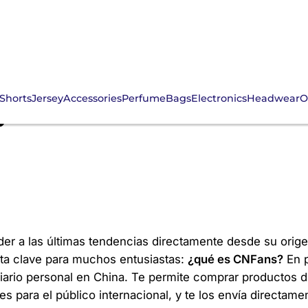
Shorts
Jersey
Accessories
Perfume
Bags
Electronics
Headwear
O
y Cómo Está Transform
der a las últimas tendencias directamente desde su orig
nta clave para muchos entusiastas:
¿qué es CNFans?
En p
iario personal en China. Te permite comprar productos 
 para el público internacional, y te los envía directame