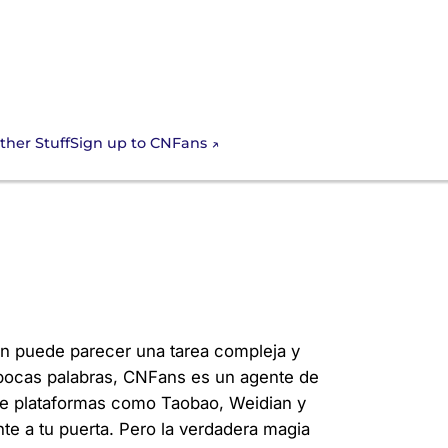
Sign up to CNFans
ther Stuff
ando tu Acceso a
en puede parecer una tarea compleja y
ocas palabras, CNFans es un agente de
de plataformas como Taobao, Weidian y
nte a tu puerta. Pero la verdadera magia