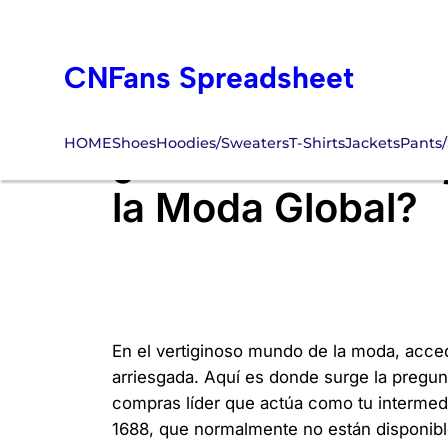
Skip
to
CNFans Spreadsheet
content
HOME
Shoes
Hoodies/Sweaters
T-Shirts
Jackets
Pants/
¿Qué es CNFans 
la Moda Global?
En el vertiginoso mundo de la moda, acce
arriesgada. Aquí es donde surge la pregu
compras líder que actúa como tu intermed
1688, que normalmente no están disponibles