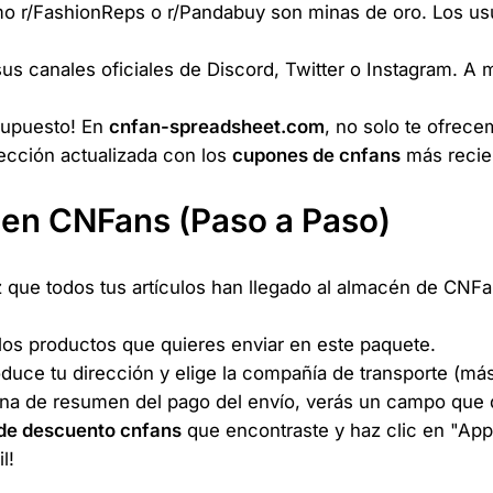
 r/FashionReps o r/Pandabuy son minas de oro. Los usu
s canales oficiales de Discord, Twitter o Instagram. A
supuesto! En
cnfan-spreadsheet.com
, no solo te ofrece
cción actualizada con los
cupones de cnfans
más recien
 en CNFans (Paso a Paso)
que todos tus artículos han llegado al almacén de CNF
los productos que quieres enviar en este paquete.
duce tu dirección y elige la compañía de transporte (más
ina de resumen del pago del envío, verás un campo que
de descuento cnfans
que encontraste y haz clic en "Appl
l!