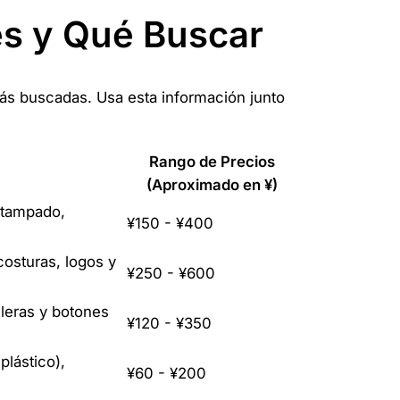
es y Qué Buscar
más buscadas. Usa esta información junto
Rango de Precios
(Aproximado en ¥)
estampado,
¥150 - ¥400
costuras, logos y
¥250 - ¥600
alleras y botones
¥120 - ¥350
plástico),
¥60 - ¥200