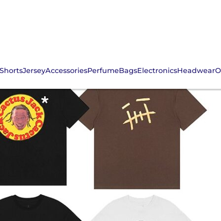
Shorts
Jersey
Accessories
Perfume
Bags
Electronics
Headwear
O