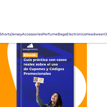
Shorts
Jersey
Accessories
Perfume
Bags
Electronics
Headwear
O