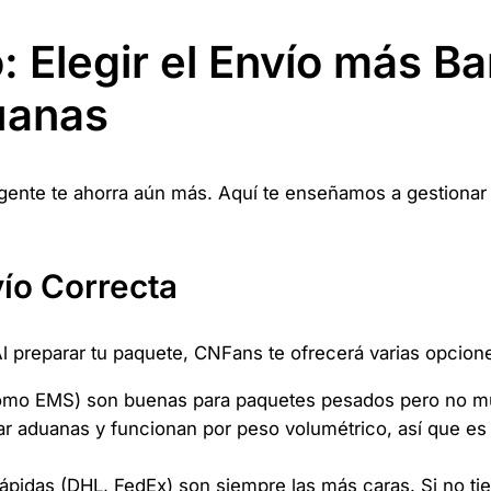
: Elegir el Envío más Ba
uanas
igente te ahorra aún más. Aquí te enseñamos a gestiona
vío Correcta
Al preparar tu paquete, CNFans te ofrecerá varias opcion
omo EMS) son buenas para paquetes pesados pero no muy
tar aduanas y funcionan por peso volumétrico, así que es 
ápidas (DHL, FedEx) son siempre las más caras. Si no ti