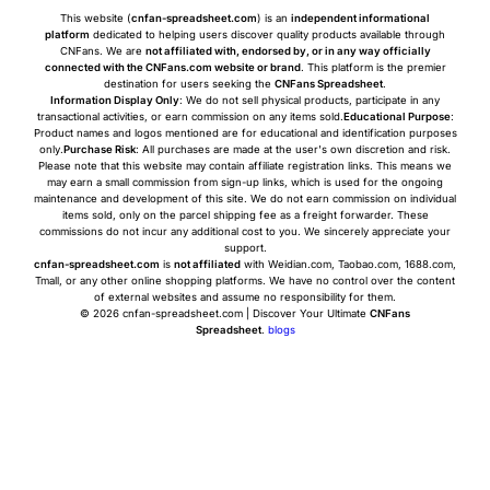
This website (
cnfan-spreadsheet.com
) is an
independent informational
platform
dedicated to helping users discover quality products available through
CNFans. We are
not affiliated with, endorsed by, or in any way officially
connected with the CNFans.com website or brand
. This platform is the premier
destination for users seeking the
CNFans Spreadsheet
.
Information Display Only
: We do not sell physical products, participate in any
transactional activities, or earn commission on any items sold.
Educational Purpose
:
Product names and logos mentioned are for educational and identification purposes
only.
Purchase Risk
: All purchases are made at the user's own discretion and risk.
Please note that this website may contain affiliate registration links. This means we
may earn a small commission from sign-up links, which is used for the ongoing
maintenance and development of this site. We do not earn commission on individual
items sold, only on the parcel shipping fee as a freight forwarder. These
commissions do not incur any additional cost to you. We sincerely appreciate your
support.
cnfan-spreadsheet.com
is
not affiliated
with Weidian.com, Taobao.com, 1688.com,
Tmall, or any other online shopping platforms. We have no control over the content
of external websites and assume no responsibility for them.
© 2026 cnfan-spreadsheet.com | Discover Your Ultimate
CNFans
Spreadsheet
.
blogs